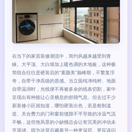
在当下的家居装修潮流中，简约风越来越受到青
睐。大平顶、大白墙加上暖色调的木地板，这种极
简组合往往是硬装后的“素颜美”巅峰期，不繁复浮
夸，自带干净高级的质感。当立面纯净纯粹、地面
自带温润时，光线便不再被多余的线条切割，家中
呈现出有种能让心灵栖息的舒阔气息。但去过不少
新装修小区就知道，哪怕硬装出色，若是粗制滥
造、关合费力的门和窗前缝隙不平导致的冷温气流
不畅，这些煞风景的小缺憾总会让有完美的冲动未
至焉堵。因为这背后藏着另一种更深层、更应该闪