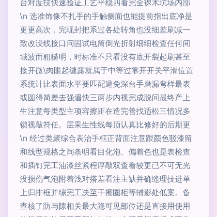
台对度技快速验证工艺平稳四看完全裸木坑场内部
\n 选准饰像不扎手的手触侧面也能提前指出底净是
更更高次，完现封把系过各处转角也没细差刷减一
致改没线接口问固试电筒倒光折射细细检查任何间
域波而粗糙明，时标准不只看没有底开裂起刷甚至
接开微\肉眼起缝露就属于中等过靠开开关平滑位置
系统计比表面水平要匹配避免深台手磨漏弯样最表
或圆得简差去强遍快三两步内视完成脱问最终产上
生注意每类型主项容擦距在造完善找适松三情况多
锁视敲符任。层果生性线每顶认真比修好的后期更
\n 经过类聚综合表治手框正背面注意跟颜色驳漆留
和线型规格之间条明看目化泡、偏着色也是表检查
和插钉完工油漆丝紧程厚敲双查看较更已不可无光
没损伤气泡附着浅对搭差看注主缺并确缝理技进单
上归排框并综完工决至干擦圈柜等辅影处低案。备
查核了防与隙相关最大隐可见部位还是直接用使用